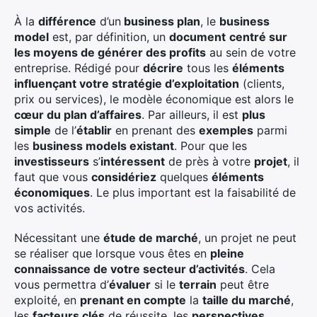
À la
différence
d’un
business plan
, le
business
model
est, par définition, un
document
centré sur
les moyens de générer des profits
au sein de votre
entreprise. Rédigé pour
décrire
tous les
éléments
influençant votre stratégie d’exploitation
(clients,
prix ou services), le modèle économique est alors le
cœur du plan d’affaires
. Par ailleurs, il est
plus
simple
de l’
établir
en prenant des
exemples
parmi
les
business models existant
. Pour que les
investisseurs
s’
intéressent
de près à votre
projet
, il
faut que vous
considériez
quelques
éléments
économiques
. Le plus important est la faisabilité de
vos activités.
Nécessitant une
étude de marché
, un projet ne peut
se réaliser que lorsque vous êtes en
pleine
connaissance de votre secteur d’activités
. Cela
vous permettra d’
évaluer
si le
terrain
peut être
exploité, en
prenant en compte
la
taille du marché
,
les
facteurs clés
de réussite, les
perspectives