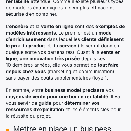
rentabilité
attendue. Comme il existe plusieurs types
de modèles économiques, il sera plus efficace et
sécurisé d’en combiner.
L’
enchère
et la
vente en ligne
sont des
exemples de
modèles intéressants
. Le premier est un
mode
d’enrichissement
dans lequel les
clients
définissent
le prix
du
produit
et du
service
(ils seront donc en
quelque sorte vos partenaires). Quant à la
vente en
ligne
,
une innovation très prisée
depuis ces
10 dernières années, elle vous permet de
tout faire
depuis chez vous
(marketing et communication),
sans payer des coûts supplémentaires (loyer).
En somme, votre
business model
précisera
vos
moyens de vente
pour une bonne rentabilité
. Il va
vous servir de
guide
pour
déterminer vos
ressources d’exploitation
et les éléments clés pour
la réussite du projet.
Mettre en place un business