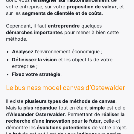
donc vous
renseigner sur l’autofinancement
de
votre entreprise, sur votre
proposition de valeur
, et
sur les
segments de clientèle et de coûts
.
Cependant, il faut
entreprendre
quelques
démarches
importantes
pour mener à bien cette
méthode.
×
Analysez
l’environnement économique ;
Définissez la vision
et les objectifs de votre
entreprise ;
Fixez votre stratégie
.
Rechercher
:
Le business model canvas d’Ostewalder
Il existe
plusieurs types de méthode de canvas
.
Mais la
plus répandue
tout en étant
simple
est celle
d’
Alexander Osterwalder
. Permettant de
réaliser la
recherche d’une innovation pour le futur
, celle-ci
démontre les
évolutions potentielles
de votre projet.