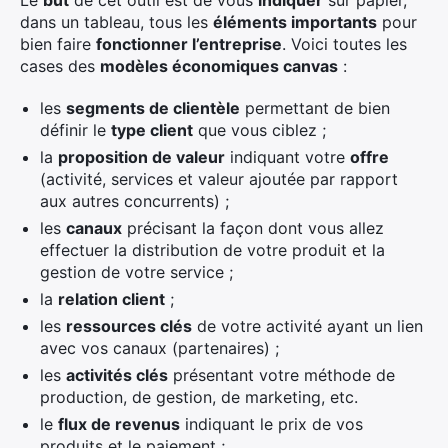
Le
but
de cet outil est de vous
indiquer
sur papier,
dans un tableau, tous les
éléments importants
pour
bien faire
fonctionner l’entreprise
. Voici toutes les
cases des
modèles économiques canvas
:
les
segments de clientèle
permettant de bien
définir le
type client
que vous ciblez ;
la
proposition de valeur
indiquant votre
offre
(activité, services et valeur ajoutée par rapport
aux autres concurrents) ;
les
canaux
précisant la façon dont vous allez
effectuer la distribution de votre produit et la
gestion de votre service ;
la
relation client
;
les
ressources clés
de votre activité ayant un lien
avec vos canaux (partenaires) ;
les
activités clés
présentant votre méthode de
production, de gestion, de marketing, etc.
le
flux de revenus
indiquant le prix de vos
produits et le paiement ;