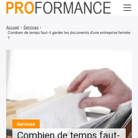
Entrepreneuriat
Accueil
›
Services
›
Combien de temps faut-il garder les documents d’une entreprise fermée
Gestion d’entreprise
?
Communication
Services
CONTACT
Services
Combien de temps faut-