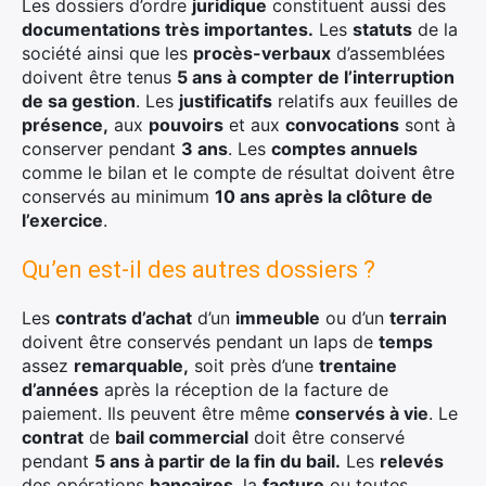
Les dossiers d’ordre
juridique
constituent aussi des
documentations très importantes.
Les
statuts
de la
société ainsi que les
procès-verbaux
d’assemblées
doivent être tenus
5 ans à compter de l’interruption
de sa gestion
. Les
justificatifs
relatifs aux feuilles de
présence,
aux
pouvoirs
et aux
convocations
sont à
conserver pendant
3 ans
. Les
comptes annuels
comme le bilan et le compte de résultat doivent être
conservés au minimum
10 ans après la clôture de
l’exercice
.
×
Qu’en est-il des autres dossiers ?
Les
contrats d’achat
d’un
immeuble
ou d’un
terrain
doivent être conservés pendant un laps de
temps
Rechercher
assez
remarquable,
soit près d’une
trentaine
:
d’années
après la réception de la facture de
paiement. Ils peuvent être même
conservés à vie
. Le
contrat
de
bail commercial
doit être conservé
pendant
5 ans à partir de la fin du bail.
Les
relevés
des opérations
bancaires
, la
facture
ou toutes